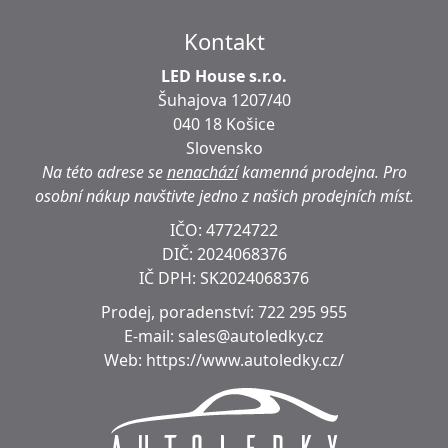
Kontakt
LED House s.r.o.
Šuhajova 1207/40
040 18 Košice
Slovensko
Na této adrese se
nenachází
kamenná prodejna.
Pro
osobní nákup navštivte jedno z našich prodejních míst.
IČO: 47724722
DIČ:
2024068376
IČ DPH:
SK2024068376
Prodej, poradenství:
722 295 955
E-mail:
sales@autoledky.cz
Web:
https://www.autoledky.cz/