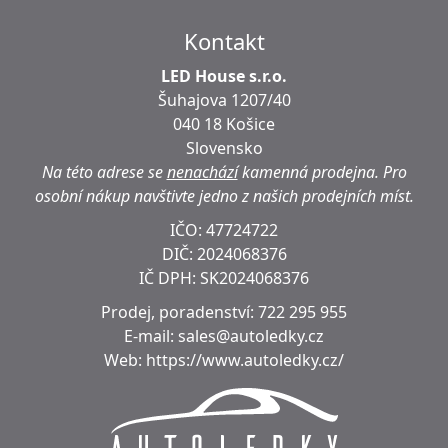
Kontakt
LED House s.r.o.
Šuhajova 1207/40
040 18 Košice
Slovensko
Na této adrese se
nenachází
kamenná prodejna.
Pro
osobní nákup navštivte jedno z našich prodejních míst.
IČO: 47724722
DIČ:
2024068376
IČ DPH:
SK2024068376
Prodej, poradenství:
722 295 955
E-mail:
sales@autoledky.cz
Web:
https://www.autoledky.cz/