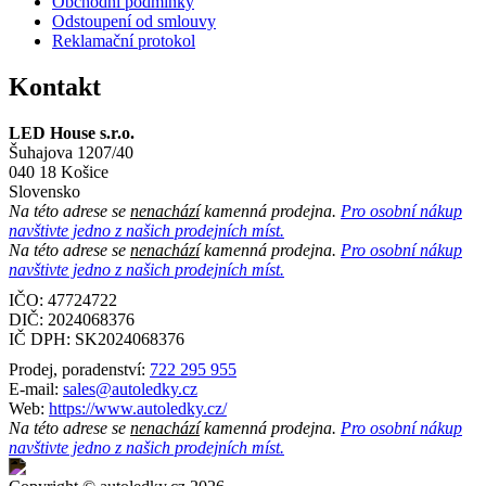
Obchodní podmínky
Odstoupení od smlouvy
Reklamační protokol
Kontakt
LED House s.r.o.
Šuhajova 1207/40
040 18 Košice
Slovensko
Na této adrese se
nenachází
kamenná prodejna.
Pro osobní nákup
navštivte jedno z našich prodejních míst.
Na této adrese se
nenachází
kamenná prodejna.
Pro osobní nákup
navštivte jedno z našich prodejních míst.
IČO: 47724722
DIČ:
2024068376
IČ DPH:
SK2024068376
Prodej, poradenství:
722 295 955
E-mail:
sales@autoledky.cz
Web:
https://www.autoledky.cz/
Na této adrese se
nenachází
kamenná prodejna.
Pro osobní nákup
navštivte jedno z našich prodejních míst.