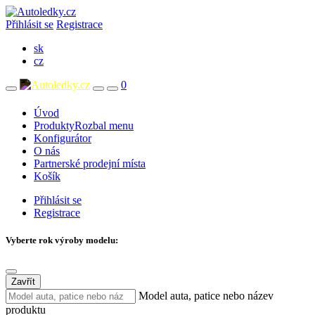
Přihlásit se
Registrace
sk
cz
0
Úvod
Produkty
Rozbal menu
Konfigurátor
O nás
Partnerské prodejní místa
Košík
Přihlásit se
Registrace
Vyberte rok výroby modelu:
Zavřít
Model auta, patice nebo název
produktu