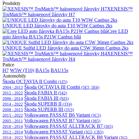
Produkty
XENESIS™
TruMatch™ halogenové žárovky H7
UNIQUE LED žárovky do auta T10 W5W Canbus 2ks
Cree LED
auto žárovka BA15s P21W Canbus bílá
UNIQUE Sulfid LED žárovky do auta C5W 36mm Canbus 2ks
XENESIS™
TruMatch™ halogenové žárovky H4
Patice
H7
W5W (T10)
BA15s
BAU15s
Automobily
Škoda OCTAVIA II Combi
(1Z5)
Škoda OCTAVIA III Combi
2004 - 2013
(5E5, 5E6)
Škoda FABIA II
2012 - 2022
(542)
Škoda FABIA III
2006 - 2014
(NJ3)
Škoda SUPERB II
2014 - 2022
(3T4)
Škoda SUPERB III
2008 - 2015
(3V3)
Volkswagen PASSAT B6 Variant
2015 - 2022
(3C5)
Volkswagen PASSAT B7 Variant
2005 - 2011
(365)
Volkswagen PASSAT ALLTRACK B7
2010 - 2014
(365)
Volkswagen PASSAT Variant
2012 - 2014
(3G5, CB5)
Volkswagen PASSAT ALLTRACK B8 Variant
2014 - 2022
(3G5,