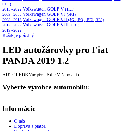
CB5)
Volkswagen GOLF V
2015 - 2022
(1K1)
Volkswagen GOLF VI
2003 - 2009
(5K1)
Volkswagen GOLF VII
2008 - 2013
(5G1, BQ1, BE1, BE2)
Volkswagen GOLF VIII
2012 - 2022
(CD1)
2019 - 2022
Košík je prázdný
LED autožárovky pro Fiat
PANDA 2019 1.2
AUTOLEDKY® přesně dle Vašeho auta.
Vyberte výrobce automobilu:
Informácie
O nás
Doprava a platba