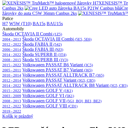
XENESIS™ Tru
Canbus 2ks
Cre
žárovky do auta C5W 36mm Canbus 2ks
Patice
H7
W5W (T10)
BA15s
BAU15s
Automobily
Škoda OCTAVIA II Combi
(1Z5)
Škoda OCTAVIA III Combi
2004 - 2013
(5E5, 5E6)
Škoda FABIA II
2012 - 2022
(542)
Škoda FABIA III
2006 - 2014
(NJ3)
Škoda SUPERB II
2014 - 2022
(3T4)
Škoda SUPERB III
2008 - 2015
(3V3)
Volkswagen PASSAT B6 Variant
2015 - 2022
(3C5)
Volkswagen PASSAT B7 Variant
2005 - 2011
(365)
Volkswagen PASSAT ALLTRACK B7
2010 - 2014
(365)
Volkswagen PASSAT Variant
2012 - 2014
(3G5, CB5)
Volkswagen PASSAT ALLTRACK B8 Variant
2014 - 2022
(3G5, CB5)
Volkswagen GOLF V
2015 - 2022
(1K1)
Volkswagen GOLF VI
2003 - 2009
(5K1)
Volkswagen GOLF VII
2008 - 2013
(5G1, BQ1, BE1, BE2)
Volkswagen GOLF VIII
2012 - 2022
(CD1)
2019 - 2022
Košík je prázdný