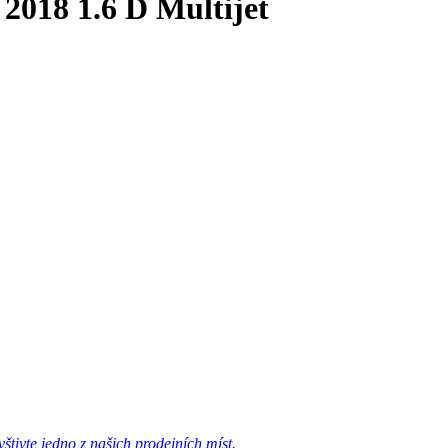
2018 1.6 D Multijet
tivte jedno z našich prodejních míst.