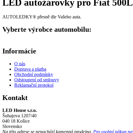
LED autožárovky pro Fiat 500L 
AUTOLEDKY® přesně dle Vašeho auta.
Vyberte výrobce automobilu:
Informácie
O nás
Doprava a platba
Obchodní podmínky
Odstoupení od smlouvy
Reklamační protokol
Kontakt
LED House s.r.o.
Šuhajova 1207/40
040 18 Košice
Slovensko
Na této adrese se
nenachází
kamenná prodejna.
Pro osobní nákup navš