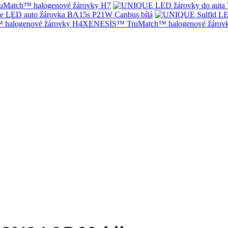
Match™ halogenové žárovky H7
e LED auto žárovka BA15s P21W Canbus bílá
XENESIS™ TruMatch™ halogenové žárov