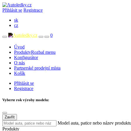
Přihlásit se
Registrace
sk
cz
0
Úvod
Produkty
Rozbal menu
Konfigurátor
O nás
Partnerské prodejní místa
Košík
Přihlásit se
Registrace
Vyberte rok výroby modelu:
Zavřít
Model auta, patice nebo název produkt
Produkty