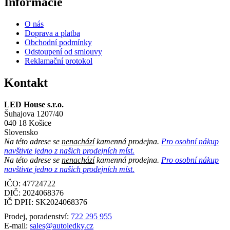
Informácie
O nás
Doprava a platba
Obchodní podmínky
Odstoupení od smlouvy
Reklamační protokol
Kontakt
LED House s.r.o.
Šuhajova 1207/40
040 18 Košice
Slovensko
Na této adrese se
nenachází
kamenná prodejna.
Pro osobní nákup
navštivte jedno z našich prodejních míst.
Na této adrese se
nenachází
kamenná prodejna.
Pro osobní nákup
navštivte jedno z našich prodejních míst.
IČO: 47724722
DIČ:
2024068376
IČ DPH:
SK2024068376
Prodej, poradenství:
722 295 955
E-mail:
sales@autoledky.cz