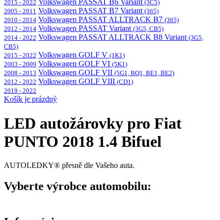
Volkswagen PASSAT B6 Variant
2015 - 2022
(3C5)
Volkswagen PASSAT B7 Variant
2005 - 2011
(365)
Volkswagen PASSAT ALLTRACK B7
2010 - 2014
(365)
Volkswagen PASSAT Variant
2012 - 2014
(3G5, CB5)
Volkswagen PASSAT ALLTRACK B8 Variant
2014 - 2022
(3G5,
CB5)
Volkswagen GOLF V
2015 - 2022
(1K1)
Volkswagen GOLF VI
2003 - 2009
(5K1)
Volkswagen GOLF VII
2008 - 2013
(5G1, BQ1, BE1, BE2)
Volkswagen GOLF VIII
2012 - 2022
(CD1)
2019 - 2022
Košík je prázdný
LED autožárovky pro Fiat
PUNTO 2018 1.4 Bifuel
AUTOLEDKY® přesně dle Vašeho auta.
Vyberte výrobce automobilu: