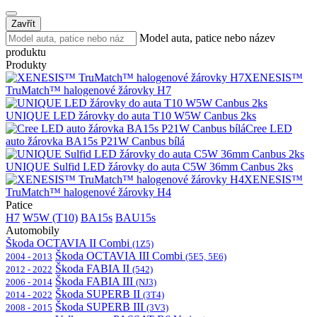
Zavřít
Model auta, patice nebo název
produktu
Produkty
XENESIS™
TruMatch™ halogenové žárovky H7
UNIQUE LED žárovky do auta T10 W5W Canbus 2ks
Cree LED
auto žárovka BA15s P21W Canbus bílá
UNIQUE Sulfid LED žárovky do auta C5W 36mm Canbus 2ks
XENESIS™
TruMatch™ halogenové žárovky H4
Patice
H7
W5W (T10)
BA15s
BAU15s
Automobily
Škoda OCTAVIA II Combi
(1Z5)
Škoda OCTAVIA III Combi
2004 - 2013
(5E5, 5E6)
Škoda FABIA II
2012 - 2022
(542)
Škoda FABIA III
2006 - 2014
(NJ3)
Škoda SUPERB II
2014 - 2022
(3T4)
Škoda SUPERB III
2008 - 2015
(3V3)