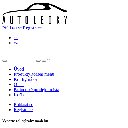
Přihlásit se
Registrace
sk
cz
0
Úvod
Produkty
Rozbal menu
Konfigurátor
O nás
Partnerské prodejní místa
Košík
Přihlásit se
Registrace
Vyberte rok výroby modelu: