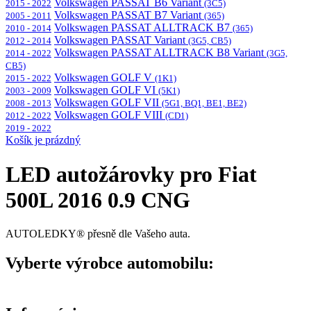
Volkswagen PASSAT B6 Variant
2015 - 2022
(3C5)
Volkswagen PASSAT B7 Variant
2005 - 2011
(365)
Volkswagen PASSAT ALLTRACK B7
2010 - 2014
(365)
Volkswagen PASSAT Variant
2012 - 2014
(3G5, CB5)
Volkswagen PASSAT ALLTRACK B8 Variant
2014 - 2022
(3G5,
CB5)
Volkswagen GOLF V
2015 - 2022
(1K1)
Volkswagen GOLF VI
2003 - 2009
(5K1)
Volkswagen GOLF VII
2008 - 2013
(5G1, BQ1, BE1, BE2)
Volkswagen GOLF VIII
2012 - 2022
(CD1)
2019 - 2022
Košík je prázdný
LED autožárovky pro Fiat
500L 2016 0.9 CNG
AUTOLEDKY® přesně dle Vašeho auta.
Vyberte výrobce automobilu: