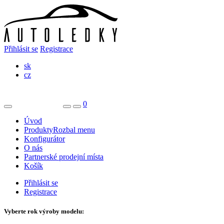
Přihlásit se
Registrace
sk
cz
0
Úvod
Produkty
Rozbal menu
Konfigurátor
O nás
Partnerské prodejní místa
Košík
Přihlásit se
Registrace
Vyberte rok výroby modelu: