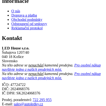
Informácie
O nás
Doprava a platba
Obchodní podmínky
Odstoupení od smlouvy
Reklamační protokol
Kontakt
LED House s.r.o.
Šuhajova 1207/40
040 18 Košice
Slovensko
Na této adrese se
nenachází
kamenná prodejna.
Pro osobní nákup
navštivte jedno z našich prodejních míst.
Na této adrese se
nenachází
kamenná prodejna.
Pro osobní nákup
navštivte jedno z našich prodejních míst.
IČO: 47724722
DIČ:
2024068376
IČ DPH:
SK2024068376
Prodej, poradenství:
722 295 955
E-mail:
sales@autoledky.cz