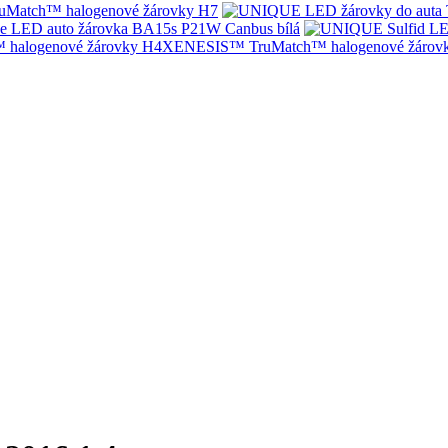
Match™ halogenové žárovky H7
e LED auto žárovka BA15s P21W Canbus bílá
XENESIS™ TruMatch™ halogenové žárov