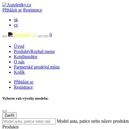
Přihlásit se
Registrace
sk
cz
0
Úvod
Produkty
Rozbal menu
Konfigurátor
O nás
Partnerské prodejní místa
Košík
Přihlásit se
Registrace
Vyberte rok výroby modelu:
Zavřít
Model auta, patice nebo název produkt
Produkty