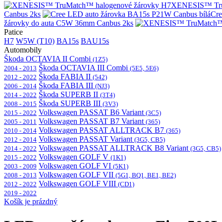
XENESIS™ Tru
Canbus 2ks
Cre
žárovky do auta C5W 36mm Canbus 2ks
Patice
H7
W5W (T10)
BA15s
BAU15s
Automobily
Škoda OCTAVIA II Combi
(1Z5)
Škoda OCTAVIA III Combi
2004 - 2013
(5E5, 5E6)
Škoda FABIA II
2012 - 2022
(542)
Škoda FABIA III
2006 - 2014
(NJ3)
Škoda SUPERB II
2014 - 2022
(3T4)
Škoda SUPERB III
2008 - 2015
(3V3)
Volkswagen PASSAT B6 Variant
2015 - 2022
(3C5)
Volkswagen PASSAT B7 Variant
2005 - 2011
(365)
Volkswagen PASSAT ALLTRACK B7
2010 - 2014
(365)
Volkswagen PASSAT Variant
2012 - 2014
(3G5, CB5)
Volkswagen PASSAT ALLTRACK B8 Variant
2014 - 2022
(3G5, CB5)
Volkswagen GOLF V
2015 - 2022
(1K1)
Volkswagen GOLF VI
2003 - 2009
(5K1)
Volkswagen GOLF VII
2008 - 2013
(5G1, BQ1, BE1, BE2)
Volkswagen GOLF VIII
2012 - 2022
(CD1)
2019 - 2022
Košík je prázdný