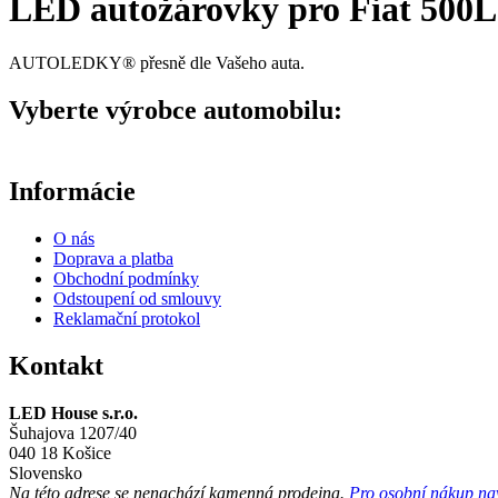
LED autožárovky pro Fiat 500L 
AUTOLEDKY® přesně dle Vašeho auta.
Vyberte výrobce automobilu:
Informácie
O nás
Doprava a platba
Obchodní podmínky
Odstoupení od smlouvy
Reklamační protokol
Kontakt
LED House s.r.o.
Šuhajova 1207/40
040 18 Košice
Slovensko
Na této adrese se
nenachází
kamenná prodejna.
Pro osobní nákup navš