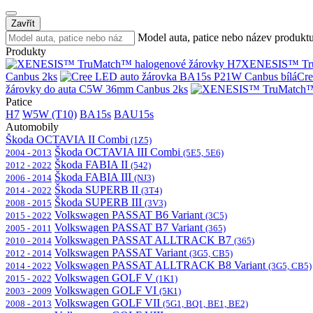
Zavřít
Model auta, patice nebo název produkt
Produkty
XENESIS™ Tru
Canbus 2ks
Cre
žárovky do auta C5W 36mm Canbus 2ks
Patice
H7
W5W (T10)
BA15s
BAU15s
Automobily
Škoda OCTAVIA II Combi
(1Z5)
Škoda OCTAVIA III Combi
2004 - 2013
(5E5, 5E6)
Škoda FABIA II
2012 - 2022
(542)
Škoda FABIA III
2006 - 2014
(NJ3)
Škoda SUPERB II
2014 - 2022
(3T4)
Škoda SUPERB III
2008 - 2015
(3V3)
Volkswagen PASSAT B6 Variant
2015 - 2022
(3C5)
Volkswagen PASSAT B7 Variant
2005 - 2011
(365)
Volkswagen PASSAT ALLTRACK B7
2010 - 2014
(365)
Volkswagen PASSAT Variant
2012 - 2014
(3G5, CB5)
Volkswagen PASSAT ALLTRACK B8 Variant
2014 - 2022
(3G5, CB5)
Volkswagen GOLF V
2015 - 2022
(1K1)
Volkswagen GOLF VI
2003 - 2009
(5K1)
Volkswagen GOLF VII
2008 - 2013
(5G1, BQ1, BE1, BE2)