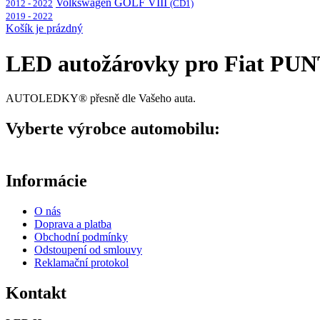
Volkswagen GOLF VIII
2012 - 2022
(CD1)
2019 - 2022
Košík je prázdný
LED autožárovky pro Fiat PUN
AUTOLEDKY® přesně dle Vašeho auta.
Vyberte výrobce automobilu:
Informácie
O nás
Doprava a platba
Obchodní podmínky
Odstoupení od smlouvy
Reklamační protokol
Kontakt