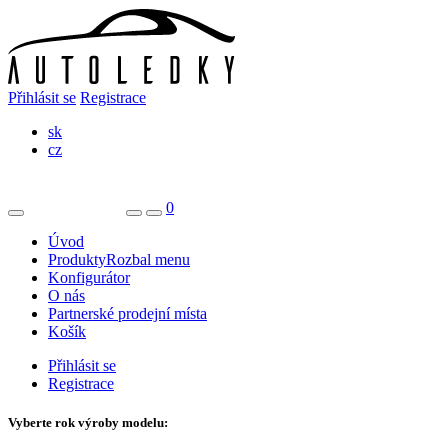
Přihlásit se
Registrace
sk
cz
0
Úvod
Produkty
Rozbal menu
Konfigurátor
O nás
Partnerské prodejní místa
Košík
Přihlásit se
Registrace
Vyberte rok výroby modelu: