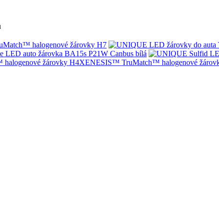
u
Match™ halogenové žárovky H7
e LED auto žárovka BA15s P21W Canbus bílá
XENESIS™ TruMatch™ halogenové žárov