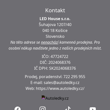
Kontakt
LED House s.r.o.
Šuhajova 1207/40
040 18 Košice
Slovensko
Na této adrese se
nenachází
kamenná prodejna.
Pro
osobní nákup navštivte jedno z našich prodejních míst.
IČO: 47724722
DIČ:
2024068376
IČ DPH:
SK2024068376
Prodej, poradenství:
722 295 955
E-mail:
sales@autoledky.cz
Web:
https://www.autoledky.cz/