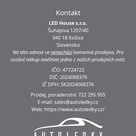
Kontakt
LED House s.r.o.
Šuhajova 1207/40
040 18 Košice
Slovensko
Na této adrese se
nenachází
kamenná prodejna.
Pro
osobní nákup navštivte jedno z našich prodejních míst.
IČO: 47724722
DIČ:
2024068376
IČ DPH:
SK2024068376
Prodej, poradenství:
722 295 955
E-mail:
sales@autoledky.cz
Web:
https://www.autoledky.cz/