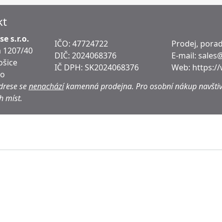
kt
e s.r.o.
IČO: 47724722
Prodej, porad
 1207/40
DIČ:
2024068376
E-mail:
sales
ošice
IČ DPH:
SK2024068376
Web:
https:/
ko
drese se
nenachází
kamenná prodejna.
Pro osobní nákup navštiv
h míst.