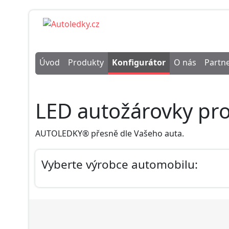
Úvod
Produkty
Konfigurátor
O nás
Partne
LED autožárovky pro
AUTOLEDKY® přesně dle Vašeho auta.
Vyberte výrobce automobilu: