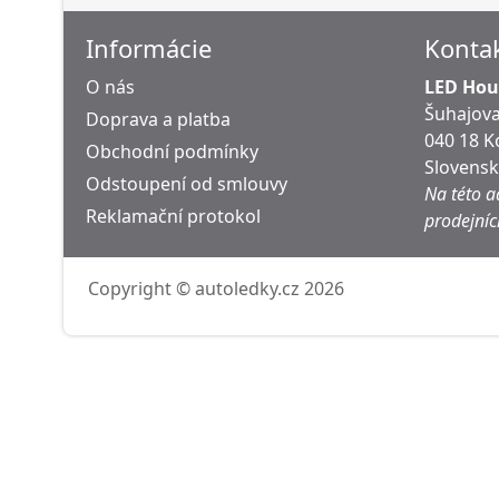
Informácie
Konta
O nás
LED Hous
Šuhajova
Doprava a platba
040 18 K
Obchodní podmínky
Slovens
Odstoupení od smlouvy
Na této a
Reklamační protokol
prodejníc
Copyright © autoledky.cz 2026