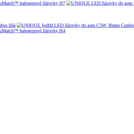
Match™ halogenové žárovky H7
bus bílá
Match™ halogenové žárovky H4