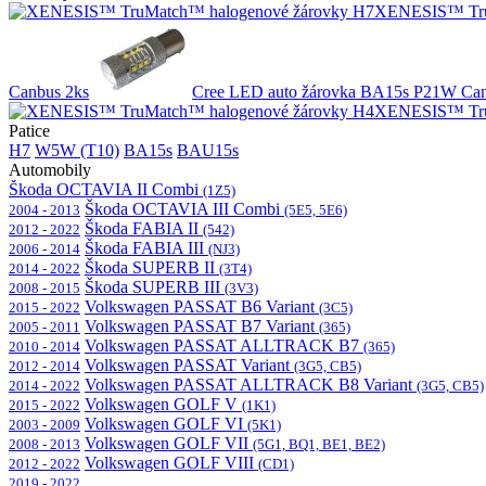
XENESIS™ Tru
Canbus 2ks
Cree LED auto žárovka BA15s P21W Can
XENESIS™ Tru
Patice
H7
W5W (T10)
BA15s
BAU15s
Automobily
Škoda OCTAVIA II Combi
(1Z5)
Škoda OCTAVIA III Combi
2004 - 2013
(5E5, 5E6)
Škoda FABIA II
2012 - 2022
(542)
Škoda FABIA III
2006 - 2014
(NJ3)
Škoda SUPERB II
2014 - 2022
(3T4)
Škoda SUPERB III
2008 - 2015
(3V3)
Volkswagen PASSAT B6 Variant
2015 - 2022
(3C5)
Volkswagen PASSAT B7 Variant
2005 - 2011
(365)
Volkswagen PASSAT ALLTRACK B7
2010 - 2014
(365)
Volkswagen PASSAT Variant
2012 - 2014
(3G5, CB5)
Volkswagen PASSAT ALLTRACK B8 Variant
2014 - 2022
(3G5, CB5)
Volkswagen GOLF V
2015 - 2022
(1K1)
Volkswagen GOLF VI
2003 - 2009
(5K1)
Volkswagen GOLF VII
2008 - 2013
(5G1, BQ1, BE1, BE2)
Volkswagen GOLF VIII
2012 - 2022
(CD1)
2019 - 2022