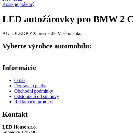
Košík je prázdný
LED autožárovky pro BMW 2 Con
AUTOLEDKY® přesně dle Vašeho auta.
Vyberte výrobce automobilu:
Informácie
O nás
Doprava a platba
Obchodní podmínky
Odstoupení od smlouvy
Reklamační protokol
Kontakt
LED House s.r.o.
Šuhajova 1207/40