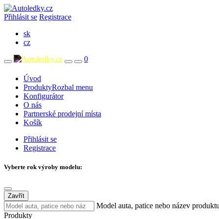
Přihlásit se
Registrace
sk
cz
0
Úvod
Produkty
Rozbal menu
Konfigurátor
O nás
Partnerské prodejní místa
Košík
Přihlásit se
Registrace
Vyberte rok výroby modelu:
Zavřít
Model auta, patice nebo název produkt
Produkty