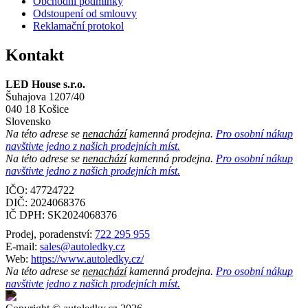
Obchodní podmínky
Odstoupení od smlouvy
Reklamační protokol
Kontakt
LED House s.r.o.
Šuhajova 1207/40
040 18 Košice
Slovensko
Na této adrese se
nenachází
kamenná prodejna.
Pro osobní nákup
navštivte jedno z našich prodejních míst.
Na této adrese se
nenachází
kamenná prodejna.
Pro osobní nákup
navštivte jedno z našich prodejních míst.
IČO: 47724722
DIČ:
2024068376
IČ DPH:
SK2024068376
Prodej, poradenství:
722 295 955
E-mail:
sales@autoledky.cz
Web:
https://www.autoledky.cz/
Na této adrese se
nenachází
kamenná prodejna.
Pro osobní nákup
navštivte jedno z našich prodejních míst.