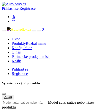
Přihlásit se
Registrace
sk
cz
0
Úvod
Produkty
Rozbal menu
Konfigurátor
O nás
Partnerské prodejní místa
Košík
Přihlásit se
Registrace
Vyberte rok výroby modelu:
Zavřít
Model auta, patice nebo název
produktu