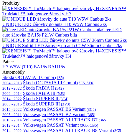
Produkty
XENESIS™
TruMatch™ halogenové žárovky H7
UNIQUE LED žárovky do auta T10 W5W Canbus 2ks
Cree LED
auto žárovka BA15s P21W Canbus bílá
UNIQUE Sulfid LED žárovky do auta C5W 36mm Canbus 2ks
XENESIS™
TruMatch™ halogenové žárovky H4
Patice
H7
W5W (T10)
BA15s
BAU15s
Automobily
Škoda OCTAVIA II Combi
(1Z5)
Škoda OCTAVIA III Combi
2004 - 2013
(5E5, 5E6)
Škoda FABIA II
2012 - 2022
(542)
Škoda FABIA III
2006 - 2014
(NJ3)
Škoda SUPERB II
2014 - 2022
(3T4)
Škoda SUPERB III
2008 - 2015
(3V3)
Volkswagen PASSAT B6 Variant
2015 - 2022
(3C5)
Volkswagen PASSAT B7 Variant
2005 - 2011
(365)
Volkswagen PASSAT ALLTRACK B7
2010 - 2014
(365)
Volkswagen PASSAT Variant
2012 - 2014
(3G5, CB5)
Volkswagen PASSAT ALLTRACK B8 Variant
2014 - 2022
(3G5,