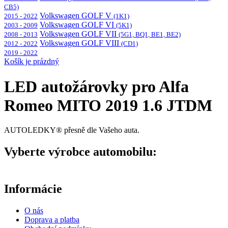
CB5)
Volkswagen GOLF V
2015 - 2022
(1K1)
Volkswagen GOLF VI
2003 - 2009
(5K1)
Volkswagen GOLF VII
2008 - 2013
(5G1, BQ1, BE1, BE2)
Volkswagen GOLF VIII
2012 - 2022
(CD1)
2019 - 2022
Košík je prázdný
LED autožárovky pro Alfa
Romeo MITO 2019 1.6 JTDM
AUTOLEDKY® přesně dle Vašeho auta.
Vyberte výrobce automobilu:
Informácie
O nás
Doprava a platba