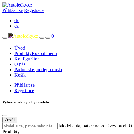
Přihlásit se
Registrace
sk
cz
0
Úvod
Produkty
Rozbal menu
Konfigurátor
O nás
Partnerské prodejní místa
Košík
Přihlásit se
Registrace
Vyberte rok výroby modelu:
Zavřít
Model auta, patice nebo název produkt
Produkty