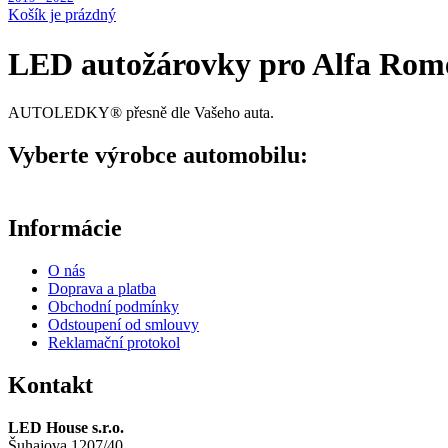
Košík je prázdný
LED autožárovky pro Alfa Rom
AUTOLEDKY® přesně dle Vašeho auta.
Vyberte výrobce automobilu:
Informácie
O nás
Doprava a platba
Obchodní podmínky
Odstoupení od smlouvy
Reklamační protokol
Kontakt
LED House s.r.o.
Šuhajova 1207/40