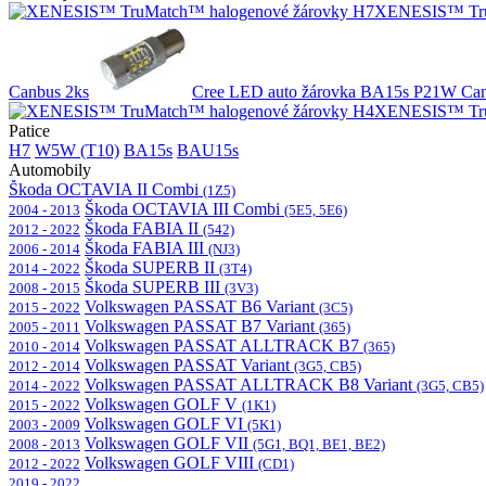
XENESIS™ Tru
Canbus 2ks
Cree LED auto žárovka BA15s P21W Can
XENESIS™ Tru
Patice
H7
W5W (T10)
BA15s
BAU15s
Automobily
Škoda OCTAVIA II Combi
(1Z5)
Škoda OCTAVIA III Combi
2004 - 2013
(5E5, 5E6)
Škoda FABIA II
2012 - 2022
(542)
Škoda FABIA III
2006 - 2014
(NJ3)
Škoda SUPERB II
2014 - 2022
(3T4)
Škoda SUPERB III
2008 - 2015
(3V3)
Volkswagen PASSAT B6 Variant
2015 - 2022
(3C5)
Volkswagen PASSAT B7 Variant
2005 - 2011
(365)
Volkswagen PASSAT ALLTRACK B7
2010 - 2014
(365)
Volkswagen PASSAT Variant
2012 - 2014
(3G5, CB5)
Volkswagen PASSAT ALLTRACK B8 Variant
2014 - 2022
(3G5, CB5)
Volkswagen GOLF V
2015 - 2022
(1K1)
Volkswagen GOLF VI
2003 - 2009
(5K1)
Volkswagen GOLF VII
2008 - 2013
(5G1, BQ1, BE1, BE2)
Volkswagen GOLF VIII
2012 - 2022
(CD1)
2019 - 2022