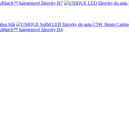
Match™ halogenové žárovky H7
bus bílá
Match™ halogenové žárovky H4